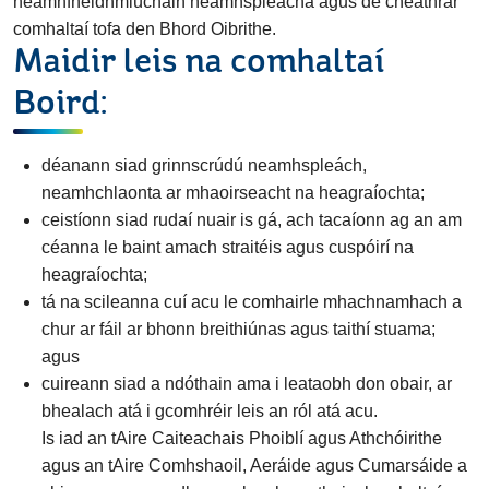
neamhfheidhmiúcháin neamhspleácha agus de cheathrar
comhaltaí tofa den Bhord Oibrithe.
Maidir leis na comhaltaí
Boird:
déanann siad grinnscrúdú neamhspleách,
neamhchlaonta ar mhaoirseacht na heagraíochta;
ceistíonn siad rudaí nuair is gá, ach tacaíonn ag an am
céanna le baint amach straitéis agus cuspóirí na
heagraíochta;
tá na scileanna cuí acu le comhairle mhachnamhach a
chur ar fáil ar bhonn breithiúnas agus taithí stuama;
agus
cuireann siad a ndóthain ama i leataobh don obair, ar
bhealach atá i gcomhréir leis an ról atá acu.
Is iad an tAire Caiteachais Phoiblí agus Athchóirithe
agus an tAire Comhshaoil, Aeráide agus Cumarsáide a