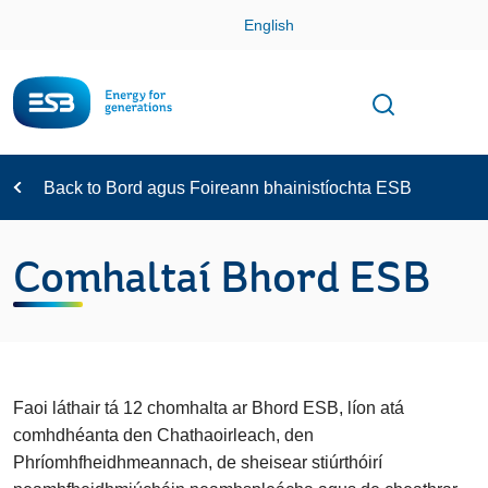
Skip
English
Con
Toggle
Open sear
Navigation
Back to Bord agus Foireann bhainistíochta ESB
Comhaltaí Bhord ESB
Faoi láthair tá 12 chomhalta ar Bhord ESB, líon atá
comhdhéanta den Chathaoirleach, den
Phríomhfheidhmeannach, de sheisear stiúrthóirí