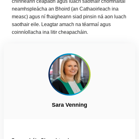
chinneann ceapadh agus luach saothair chomhaltaí
neamhspleácha an Bhoird (an Cathaoirleach ina
measc) agus ní fhaigheann siad pinsin ná aon luach
saothair eile. Leagtar amach na téarmaí agus
coinníollacha ina litir cheapacháin.
Sara Venning