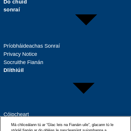
Do chuid
sonraí
Príobháideachas Sonraí
Privacy Notice
Socruithe Fianán
Dlíthiúil
Cóipcheart
Séanadh
Má chliceálann tú ar “Glac leis na Fianáin uile”, glacann tú le
stóráil fianán ar do ghléas le nascleanúint suíomhanna a