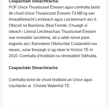
Ceapacháin Sheachtracha:
POF Uisce Thuaisceart Éireann agus comhalta boird
de chuid Uisce Thuaisceart Éireann Tá MEng san
Innealtóireacht Leictreach agus Leictreonach aici ó
Ollscoil na Banríona, Béal Feirste. Chuaigh sí
isteach i Líonraí Leictreachais Thuaisceart Éireann
mar innealtóir iarchéime, áit a raibh roinnt poist
éagsúla aici, Bainisteoir Oibríochtaí Custaiméirí ina
measc, sular thosaigh sí ag obair le hUisce TÉ in
2010. Comhalta d'Institiúid na nInnealtóirí Sibhialta.
Ceapacháin Sheachtracha
Comhalta boird de chuid Institiúid an Uisce agus
Uachtarán ar Choiste WaterAid TÉ.