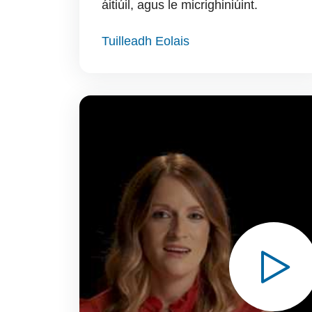
áitiúil, agus le micrighiniúint.
Tuilleadh Eolais