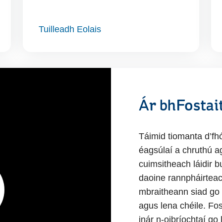
Tuilleadh Eolais
Ár bhFostai
Táimid tiomanta d’fhó
éagsúlaí a chruthú a
cuimsitheach láidir 
daoine rannpháirteach
mbraitheann siad go b
agus lena chéile. Fo
inár n-oibríochtaí go l