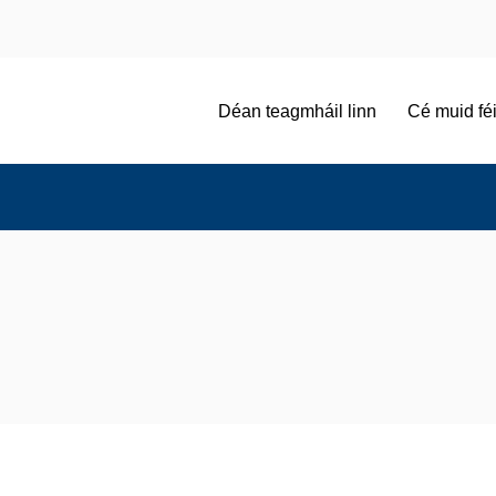
Déan teagmháil linn
Cé muid fé