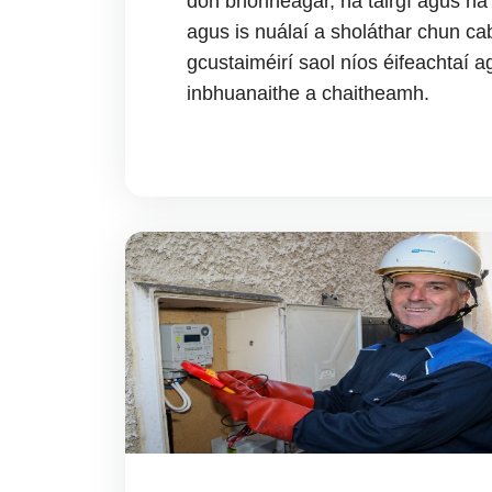
don bhonneagar, na táirgí agus na 
agus is nuálaí a sholáthar chun ca
gcustaiméirí saol níos éifeachtaí a
inbhuanaithe a chaitheamh.