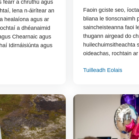
 fearr a chruthú agus
Faoin gciste seo, íocta
htaí, lena n-áirítear an
bliana le tionscnaimh 
a healaíona agus ar
saincheisteanna faoi lei
aíochtaí a dhéanaimid
thugann airgead do cha
l agus Chearnaic agus
huilechuimsitheachta s
haí Idirnáisiúnta agus
oideachas, rochtain ar
Tuilleadh Eolais