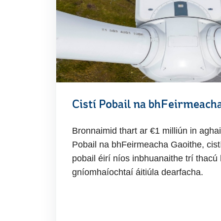
Cistí Pobail na bhFeirmeach
Bronnaimid thart ar €1 milliún in aghai
Pobail na bhFeirmeacha Gaoithe, cist
pobail éirí níos inbhuanaithe trí thac
gníomhaíochtaí áitiúla dearfacha.