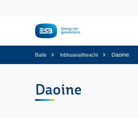
Content
Daoine
Baile
Inbhuanaitheacht
Daoine