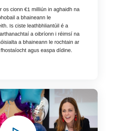
r os cionn €1 milliún in aghaidh na
phobail a bhaineann le
th. Is ciste leathbhliantúil é a
rthanachtaí a oibríonn i réimsí na
óisialta a bhaineann le rochtain ar
 fhostaíocht agus easpa dídine.