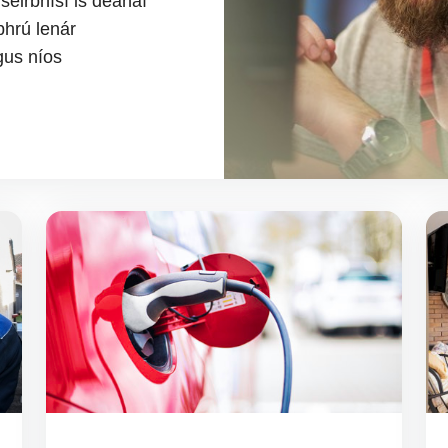
seirbhísí is déanaí
bhrú lenár
gus níos