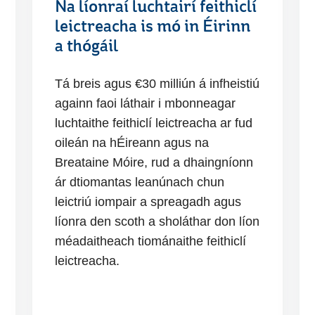
Na líonraí luchtairí feithiclí
leictreacha is mó in Éirinn
a thógáil
Tá breis agus €30 milliún á infheistiú
againn faoi láthair i mbonneagar
luchtaithe feithiclí leictreacha ar fud
oileán na hÉireann agus na
Breataine Móire, rud a dhaingníonn
ár dtiomantas leanúnach chun
leictriú iompair a spreagadh agus
líonra den scoth a sholáthar don líon
méadaitheach tiománaithe feithiclí
leictreacha.