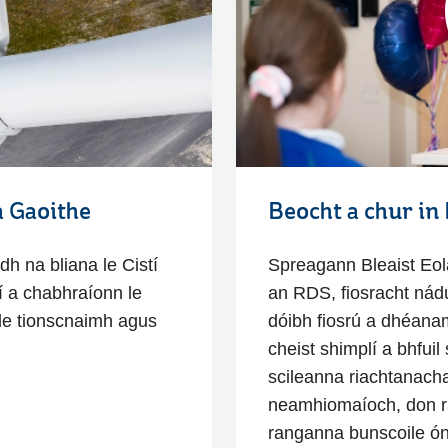
a Gaoithe
Beocht a chur in
dh na bliana le Cistí
Spreagann Bleaist Eo
í a chabhraíonn le
an RDS, fiosracht nádú
ú le tionscnaimh agus
dóibh fiosrú a dhéanam
cheist shimplí a bhfuil
scileanna riachtanacha
neamhiomaíoch, don ra
ranganna bunscoile ón