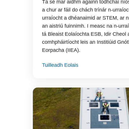
Tá sé mar aidhm againn todhchaí níos
a chur ar fáil do chách trínár n-urraíoc
urraíocht a dhéanaimid ar STEM, ar n
an aistriú fuinnimh. I measc na n-urr
tá Bleaist Eolaíochta ESB, Idir Cheo
comhpháirtíocht leis an Institiúid Gnót
Eorpacha (IIEA).
Tuilleadh Eolais