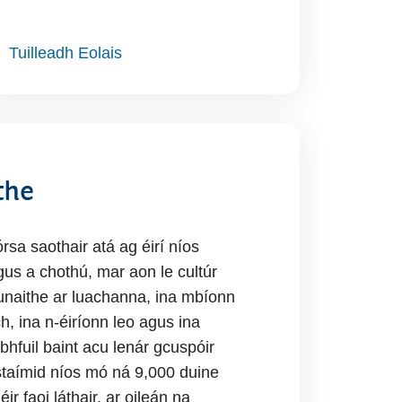
Tuilleadh Eolais
the
rsa saothair atá ag éirí níos
gus a chothú, mar aon le cultúr
bunaithe ar luachanna, ina mbíonn
, ina n-éiríonn leo agus ina
hfuil baint acu lenár gcuspóir
staímid níos mó ná 9,000 duine
éir faoi láthair, ar oileán na