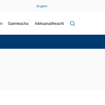
English
in
Gairmeacha
Inbhuanaitheacht
Open search f