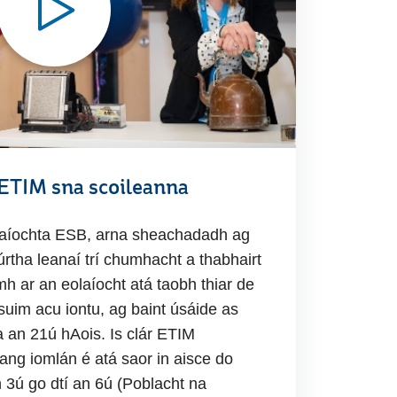
 ETIM sna scoileanna
laíochta ESB, arna sheachadadh ag
rtha leanaí trí chumhacht a thabhairt
h ar an eolaíocht atá taobh thiar de
 suim acu iontu, ag baint úsáide as
 an 21ú hAois. Is clár ETIM
ng iomlán é atá saor in aisce do
 3ú go dtí an 6ú (Poblacht na