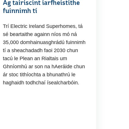
Ag tairiscint iarfheistithe
fuinnimh tí
Trí Electric Ireland Superhomes, tá
sé beartaithe againn níos mó ná
35,000 domhainuasghrádú fuinnimh
tí a sheachadadh faoi 2030 chun
tacú le Plean an Rialtais um
Ghníomhú ar son na hAeráide chun
ár stoc tithíochta a bhunathrú le
haghaidh todhchaí ísealcharbóin.