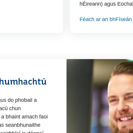
hÉireann) agus Eochai
Féach ar an bhFíseán
 Chumhachtú
gus do phobail a
acú chun
 a bhaint amach faoi
ntas seanbhunaithe