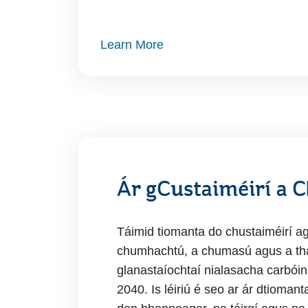
Learn More
Ár gCustaiméirí a
Táimid tiomanta do chustaiméirí a
chumhachtú, a chumasú agus a th
glanastaíochtaí nialasacha carbóin
2040. Is léiriú é seo ar ár dtioma