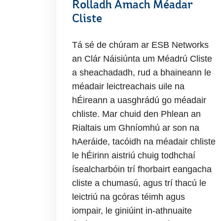
Rolladh Amach Méadar
Cliste
Tá sé de chúram ar ESB Networks
an Clár Náisiúnta um Méadrú Cliste
a sheachadadh, rud a bhaineann le
méadair leictreachais uile na
hÉireann a uasghrádú go méadair
chliste. Mar chuid den Phlean an
Rialtais um Ghníomhú ar son na
hAeráide, tacóidh na méadair chliste
le hÉirinn aistriú chuig todhchaí
ísealcharbóin trí fhorbairt eangacha
cliste a chumasú, agus trí thacú le
leictriú na gcóras téimh agus
iompair, le giniúint in-athnuaite